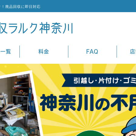
ク！廃品回収に即日対応
ス一覧
料金
FAQ
店