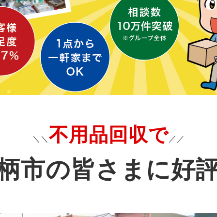
不用品回収で
＼＼
／／
柄市の皆さまに好