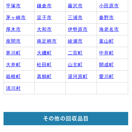
平塚市
鎌倉市
藤沢市
小田原市
茅ヶ崎市
逗子市
三浦市
秦野市
厚木市
大和市
伊勢原市
海老名市
座間市
南足柄市
綾瀬市
葉山町
寒川町
大磯町
二宮町
中井町
大井町
松田町
山北町
開成町
箱根町
真鶴町
湯河原町
愛川町
清川村
その他の回収品目