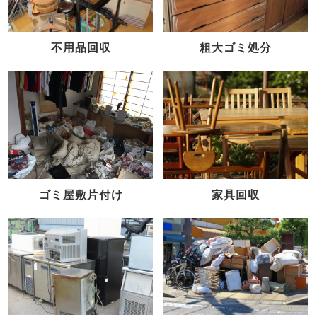
不用品回収
粗大ゴミ処分
家具回収
ゴミ屋敷片付け