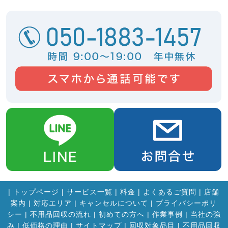
|
トップページ
|
サービス一覧
|
料金
|
よくあるご質問
|
店舗
案内
|
対応エリア
|
キャンセルについて
|
プライバシーポリ
シー
|
不用品回収の流れ
|
初めての方へ
|
作業事例
|
当社の強
み
|
低価格の理由
|
サイトマップ
|
回収対象品目
|
不用品回収