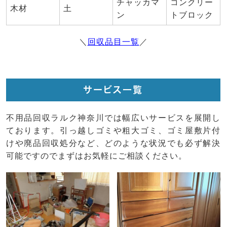
チャッカマ
コンクリー
木材
土
ン
トブロック
＼
回収品目一覧
／
サービス一覧
不用品回収ラルク神奈川では幅広いサービスを展開し
ております。引っ越しゴミや粗大ゴミ、ゴミ屋敷片付
けや廃品回収処分など、どのような状況でも必ず解決
可能ですのでまずはお気軽にご相談ください。