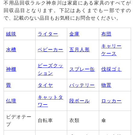
不用品回収ラルク神奈川は家庭にある家具のすべてが
回収品目となります。下記はあくまでも一部ですの
で、記載のない品目もお気軽にお問合せください。
絨毯
ライター
金庫
布団
キャリー
水槽
ベビーカー
五月人形
ケース
ビーズクッ
神棚
スプレー缶
伐採ゴミ
ション
畳
タイヤ
バッテリー
物置
キャットタ
仏壇
段ボール
ロッカー
ワー
ビデオテー
自転車
衣類
傘
プ