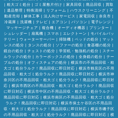
|
粗大ゴミ処分
|
ゴミ屋敷片付け
|
家具回収
|
廃品回収
|
買取
|
遺品整理
|
特殊清掃
|
リフォーム
|
ハウスクリーニング
|
不
動産売却
|
解体工事
|
法人向けサービス
|
家電回収
|
奈良市
|
冷蔵庫
|
洗濯機
|
テレビ
|
エアコン
|
パソコン
|
電子レンジ
|
マッサージチェア
|
複合機
|
オーディオ機器
|
プリンター
|
シュレッダー
|
扇風機
|
スマホ
|
エレクトーン
|
モバイルバッ
テリー
|
ウォーターサーバー
|
掃除機
|
ベッドの処分
|
マット
レスの処分
|
タンスの処分
|
ソファーの処分
|
食器棚の処分
|
鏡台の処分
|
チェストの処分
|
学習机・勉強机の処分
|
スチー
ルラックの処分
|
カラーボックスの処分
|
全身鏡の処分
|
テー
ブルの処分
|
オフィスチェアの処分
|
横浜市の不用品回収・粗
大ゴミ処分ラルク！廃品回収に即日対応
|
横浜市鶴見区の不用
品回収・粗大ゴミ処分ラルク！廃品回収に即日対応
|
横浜市神
奈川区の不用品回収・粗大ゴミ処分ラルク！廃品回収に即日対
応
|
横浜市西区の不用品回収・粗大ゴミ処分ラルク！廃品回収
に即日対応
|
横浜市中区の不用品回収・粗大ゴミ処分ラルク！
廃品回収に即日対応
|
横浜市南区の不用品回収・粗大ゴミ処分
ラルク！廃品回収に即日対応
|
横浜市保土ケ谷区の不用品回
収・粗大ゴミ処分ラルク！廃品回収に即日対応
|
横浜市磯子区
の不用品回収・粗大ゴミ処分ラルク！廃品回収に即日対応
|
横