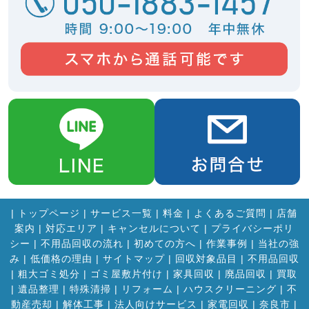
|
トップページ
|
サービス一覧
|
料金
|
よくあるご質問
|
店舗
案内
|
対応エリア
|
キャンセルについて
|
プライバシーポリ
シー
|
不用品回収の流れ
|
初めての方へ
|
作業事例
|
当社の強
み
|
低価格の理由
|
サイトマップ
|
回収対象品目
|
不用品回収
|
粗大ゴミ処分
|
ゴミ屋敷片付け
|
家具回収
|
廃品回収
|
買取
|
遺品整理
|
特殊清掃
|
リフォーム
|
ハウスクリーニング
|
不
動産売却
|
解体工事
|
法人向けサービス
|
家電回収
|
奈良市
|