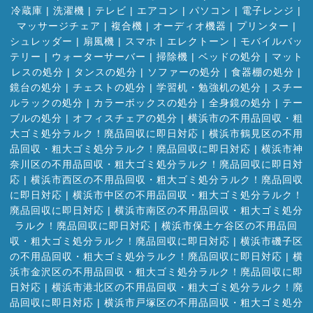
冷蔵庫
|
洗濯機
|
テレビ
|
エアコン
|
パソコン
|
電子レンジ
|
マッサージチェア
|
複合機
|
オーディオ機器
|
プリンター
|
シュレッダー
|
扇風機
|
スマホ
|
エレクトーン
|
モバイルバッ
テリー
|
ウォーターサーバー
|
掃除機
|
ベッドの処分
|
マット
レスの処分
|
タンスの処分
|
ソファーの処分
|
食器棚の処分
|
鏡台の処分
|
チェストの処分
|
学習机・勉強机の処分
|
スチー
ルラックの処分
|
カラーボックスの処分
|
全身鏡の処分
|
テー
ブルの処分
|
オフィスチェアの処分
|
横浜市の不用品回収・粗
大ゴミ処分ラルク！廃品回収に即日対応
|
横浜市鶴見区の不用
品回収・粗大ゴミ処分ラルク！廃品回収に即日対応
|
横浜市神
奈川区の不用品回収・粗大ゴミ処分ラルク！廃品回収に即日対
応
|
横浜市西区の不用品回収・粗大ゴミ処分ラルク！廃品回収
に即日対応
|
横浜市中区の不用品回収・粗大ゴミ処分ラルク！
廃品回収に即日対応
|
横浜市南区の不用品回収・粗大ゴミ処分
ラルク！廃品回収に即日対応
|
横浜市保土ケ谷区の不用品回
収・粗大ゴミ処分ラルク！廃品回収に即日対応
|
横浜市磯子区
の不用品回収・粗大ゴミ処分ラルク！廃品回収に即日対応
|
横
浜市金沢区の不用品回収・粗大ゴミ処分ラルク！廃品回収に即
日対応
|
横浜市港北区の不用品回収・粗大ゴミ処分ラルク！廃
品回収に即日対応
|
横浜市戸塚区の不用品回収・粗大ゴミ処分