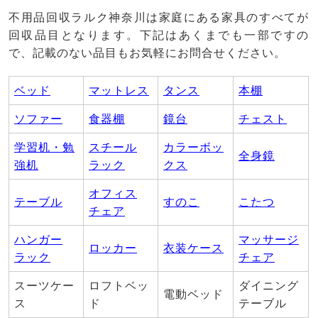
不用品回収ラルク神奈川は家庭にある家具のすべてが
回収品目となります。下記はあくまでも一部ですの
で、記載のない品目もお気軽にお問合せください。
ベッド
マットレス
タンス
本棚
ソファー
食器棚
鏡台
チェスト
学習机・勉
スチール
カラーボッ
全身鏡
強机
ラック
クス
オフィス
テーブル
すのこ
こたつ
チェア
ハンガー
マッサージ
ロッカー
衣装ケース
ラック
チェア
スーツケー
ロフトベッ
ダイニング
電動ベッド
ス
ド
テーブル