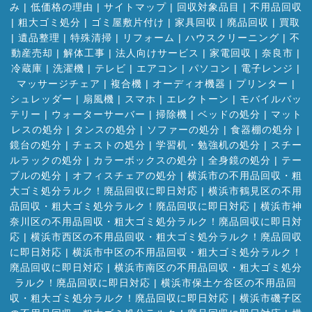
み
|
低価格の理由
|
サイトマップ
|
回収対象品目
|
不用品回収
|
粗大ゴミ処分
|
ゴミ屋敷片付け
|
家具回収
|
廃品回収
|
買取
|
遺品整理
|
特殊清掃
|
リフォーム
|
ハウスクリーニング
|
不
動産売却
|
解体工事
|
法人向けサービス
|
家電回収
|
奈良市
|
冷蔵庫
|
洗濯機
|
テレビ
|
エアコン
|
パソコン
|
電子レンジ
|
マッサージチェア
|
複合機
|
オーディオ機器
|
プリンター
|
シュレッダー
|
扇風機
|
スマホ
|
エレクトーン
|
モバイルバッ
テリー
|
ウォーターサーバー
|
掃除機
|
ベッドの処分
|
マット
レスの処分
|
タンスの処分
|
ソファーの処分
|
食器棚の処分
|
鏡台の処分
|
チェストの処分
|
学習机・勉強机の処分
|
スチー
ルラックの処分
|
カラーボックスの処分
|
全身鏡の処分
|
テー
ブルの処分
|
オフィスチェアの処分
|
横浜市の不用品回収・粗
大ゴミ処分ラルク！廃品回収に即日対応
|
横浜市鶴見区の不用
品回収・粗大ゴミ処分ラルク！廃品回収に即日対応
|
横浜市神
奈川区の不用品回収・粗大ゴミ処分ラルク！廃品回収に即日対
応
|
横浜市西区の不用品回収・粗大ゴミ処分ラルク！廃品回収
に即日対応
|
横浜市中区の不用品回収・粗大ゴミ処分ラルク！
廃品回収に即日対応
|
横浜市南区の不用品回収・粗大ゴミ処分
ラルク！廃品回収に即日対応
|
横浜市保土ケ谷区の不用品回
収・粗大ゴミ処分ラルク！廃品回収に即日対応
|
横浜市磯子区