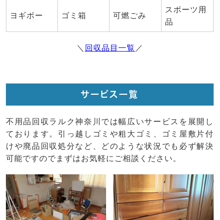
スポーツ用
ヨギボー
ゴミ箱
可燃ごみ
品
＼
回収品目一覧
／
サービス一覧
不用品回収ラルク神奈川では幅広いサービスを展開し
ております。引っ越しゴミや粗大ゴミ、ゴミ屋敷片付
けや廃品回収処分など、どのような状況でも必ず解決
可能ですのでまずはお気軽にご相談ください。