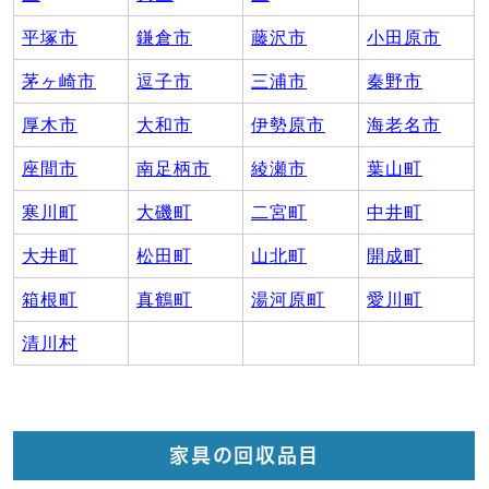
平塚市
鎌倉市
藤沢市
小田原市
茅ヶ崎市
逗子市
三浦市
秦野市
厚木市
大和市
伊勢原市
海老名市
座間市
南足柄市
綾瀬市
葉山町
寒川町
大磯町
二宮町
中井町
大井町
松田町
山北町
開成町
箱根町
真鶴町
湯河原町
愛川町
清川村
家具の回収品目