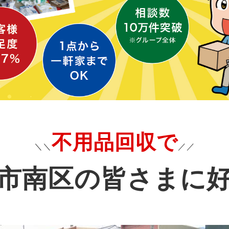
不用品回収で
＼＼
／／
市南区の皆さまに