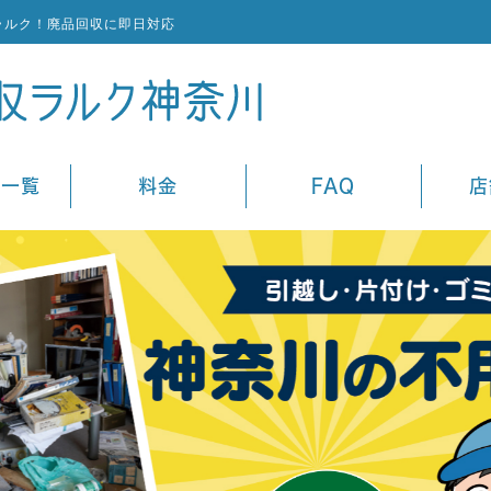
ラルク！廃品回収に即日対応
ス一覧
料金
FAQ
店