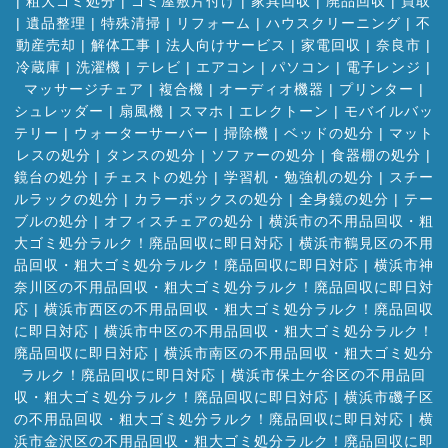
|
粗大ゴミ処分
|
ゴミ屋敷片付け
|
家具回収
|
廃品回収
|
買取
|
遺品整理
|
特殊清掃
|
リフォーム
|
ハウスクリーニング
|
不
動産売却
|
解体工事
|
法人向けサービス
|
家電回収
|
奈良市
|
冷蔵庫
|
洗濯機
|
テレビ
|
エアコン
|
パソコン
|
電子レンジ
|
マッサージチェア
|
複合機
|
オーディオ機器
|
プリンター
|
シュレッダー
|
扇風機
|
スマホ
|
エレクトーン
|
モバイルバッ
テリー
|
ウォーターサーバー
|
掃除機
|
ベッドの処分
|
マット
レスの処分
|
タンスの処分
|
ソファーの処分
|
食器棚の処分
|
鏡台の処分
|
チェストの処分
|
学習机・勉強机の処分
|
スチー
ルラックの処分
|
カラーボックスの処分
|
全身鏡の処分
|
テー
ブルの処分
|
オフィスチェアの処分
|
横浜市の不用品回収・粗
大ゴミ処分ラルク！廃品回収に即日対応
|
横浜市鶴見区の不用
品回収・粗大ゴミ処分ラルク！廃品回収に即日対応
|
横浜市神
奈川区の不用品回収・粗大ゴミ処分ラルク！廃品回収に即日対
応
|
横浜市西区の不用品回収・粗大ゴミ処分ラルク！廃品回収
に即日対応
|
横浜市中区の不用品回収・粗大ゴミ処分ラルク！
廃品回収に即日対応
|
横浜市南区の不用品回収・粗大ゴミ処分
ラルク！廃品回収に即日対応
|
横浜市保土ケ谷区の不用品回
収・粗大ゴミ処分ラルク！廃品回収に即日対応
|
横浜市磯子区
の不用品回収・粗大ゴミ処分ラルク！廃品回収に即日対応
|
横
浜市金沢区の不用品回収・粗大ゴミ処分ラルク！廃品回収に即