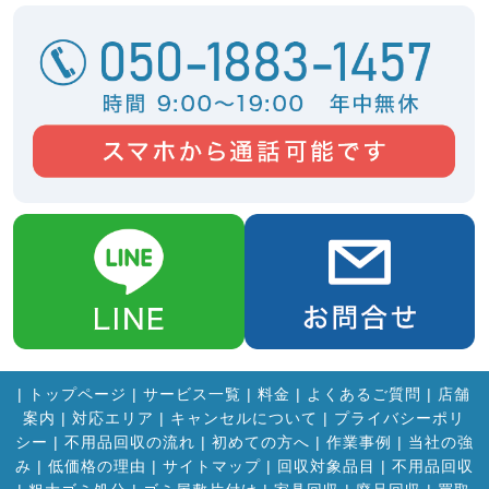
|
トップページ
|
サービス一覧
|
料金
|
よくあるご質問
|
店舗
案内
|
対応エリア
|
キャンセルについて
|
プライバシーポリ
シー
|
不用品回収の流れ
|
初めての方へ
|
作業事例
|
当社の強
み
|
低価格の理由
|
サイトマップ
|
回収対象品目
|
不用品回収