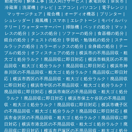
動産売却
|
解体工事
|
法人向けサービス
|
家電回収
|
奈良市
|
冷蔵庫
|
洗濯機
|
テレビ
|
エアコン
|
パソコン
|
電子レンジ
|
マッサージチェア
|
複合機
|
オーディオ機器
|
プリンター
|
シュレッダー
|
扇風機
|
スマホ
|
エレクトーン
|
モバイルバッ
テリー
|
ウォーターサーバー
|
掃除機
|
ベッドの処分
|
マット
レスの処分
|
タンスの処分
|
ソファーの処分
|
食器棚の処分
|
鏡台の処分
|
チェストの処分
|
学習机・勉強机の処分
|
スチー
ルラックの処分
|
カラーボックスの処分
|
全身鏡の処分
|
テー
ブルの処分
|
オフィスチェアの処分
|
横浜市の不用品回収・粗
大ゴミ処分ラルク！廃品回収に即日対応
|
横浜市鶴見区の不用
品回収・粗大ゴミ処分ラルク！廃品回収に即日対応
|
横浜市神
奈川区の不用品回収・粗大ゴミ処分ラルク！廃品回収に即日対
応
|
横浜市西区の不用品回収・粗大ゴミ処分ラルク！廃品回収
に即日対応
|
横浜市中区の不用品回収・粗大ゴミ処分ラルク！
廃品回収に即日対応
|
横浜市南区の不用品回収・粗大ゴミ処分
ラルク！廃品回収に即日対応
|
横浜市保土ケ谷区の不用品回
収・粗大ゴミ処分ラルク！廃品回収に即日対応
|
横浜市磯子区
の不用品回収・粗大ゴミ処分ラルク！廃品回収に即日対応
|
横
浜市金沢区の不用品回収・粗大ゴミ処分ラルク！廃品回収に即
日対応
|
横浜市港北区の不用品回収・粗大ゴミ処分ラルク！廃
品回収に即日対応
|
横浜市戸塚区の不用品回収・粗大ゴミ処分