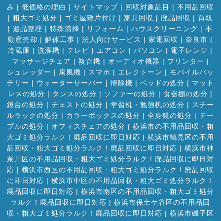
み
|
低価格の理由
|
サイトマップ
|
回収対象品目
|
不用品回収
|
粗大ゴミ処分
|
ゴミ屋敷片付け
|
家具回収
|
廃品回収
|
買取
|
遺品整理
|
特殊清掃
|
リフォーム
|
ハウスクリーニング
|
不
動産売却
|
解体工事
|
法人向けサービス
|
家電回収
|
奈良市
|
冷蔵庫
|
洗濯機
|
テレビ
|
エアコン
|
パソコン
|
電子レンジ
|
マッサージチェア
|
複合機
|
オーディオ機器
|
プリンター
|
シュレッダー
|
扇風機
|
スマホ
|
エレクトーン
|
モバイルバッ
テリー
|
ウォーターサーバー
|
掃除機
|
ベッドの処分
|
マット
レスの処分
|
タンスの処分
|
ソファーの処分
|
食器棚の処分
|
鏡台の処分
|
チェストの処分
|
学習机・勉強机の処分
|
スチー
ルラックの処分
|
カラーボックスの処分
|
全身鏡の処分
|
テー
ブルの処分
|
オフィスチェアの処分
|
横浜市の不用品回収・粗
大ゴミ処分ラルク！廃品回収に即日対応
|
横浜市鶴見区の不用
品回収・粗大ゴミ処分ラルク！廃品回収に即日対応
|
横浜市神
奈川区の不用品回収・粗大ゴミ処分ラルク！廃品回収に即日対
応
|
横浜市西区の不用品回収・粗大ゴミ処分ラルク！廃品回収
に即日対応
|
横浜市中区の不用品回収・粗大ゴミ処分ラルク！
廃品回収に即日対応
|
横浜市南区の不用品回収・粗大ゴミ処分
ラルク！廃品回収に即日対応
|
横浜市保土ケ谷区の不用品回
収・粗大ゴミ処分ラルク！廃品回収に即日対応
|
横浜市磯子区